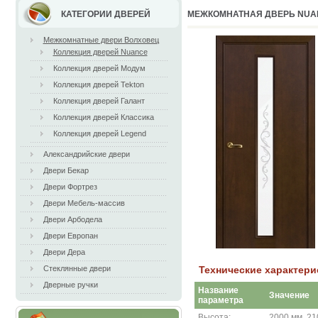
КАТЕГОРИИ ДВЕРЕЙ
МЕЖКОМНАТНАЯ ДВЕРЬ NUA
Межкомнатные двери Волховец
Коллекция дверей Nuance
Коллекция дверей Модум
Коллекция дверей Tekton
Коллекция дверей Галант
Коллекция дверей Классика
Коллекция дверей Legend
Александрийские двери
Двери Бекар
Двери Фортрез
Двери Мебель-массив
Двери Арбодела
Двери Европан
Двери Дера
Технические характер
Стеклянные двери
Дверные ручки
Название
Значение
параметра
Высота:
2000 мм, 21