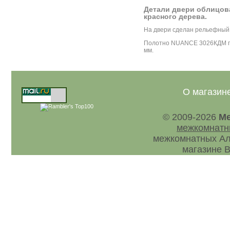
Детали двери облицо
красного дерева.
На двери сделан рельефный 
Полотно NUANCE 3026КДМ п
мм.
О магазин
© 2009-2026
Ме
межкомнатн
межкомнатных Ал
магазине В