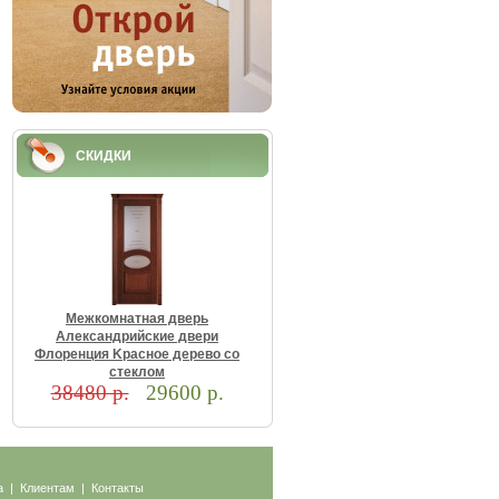
СКИДКИ
Meжкoмнaтнaя двepь
Aлeкcaндpийcкиe двepи
Флopeнция Kpacнoe дepeвo co
cтeклoм
38480 р.
29600 р.
а
|
Клиентам
|
Контакты