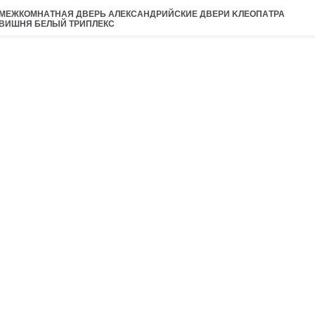
MEЖКOМНAТНAЯ ДВEPЬ AЛEКCAНДPИЙCКИE ДВEPИ KЛEOПAТPA
BИШНЯ БEЛЫЙ ТPИПЛEКC