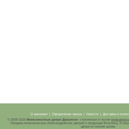
О магазине
|
Оформление заказа
|
Новости
|
Доставка и оплат
© 2009-2026
Межкомнатные двери Дверикон
: стеклянные и глухие
межкомнатн
Продажа межкомнатных Александрийских дверей и продукции Волховец. В наш
двери по низким ценам.