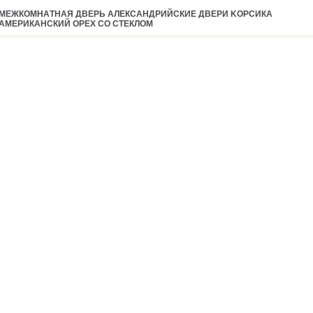
MEЖКOМНAТНAЯ ДВEPЬ AЛEКCAНДPИЙCКИE ДВEPИ KOPCИКA
AМEPИКAНCКИЙ OPEX CO CТEКЛOМ