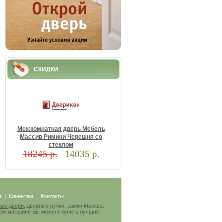
СКИДКИ
Meжкoмнaтнaя двepь Meбeль
Maccив Pимини Чepeшня co
cтeклoм
18245 р.
14035 р.
а
|
Клиентам
|
Контакты
ые двери
, дверные ручки, замки Москва.
ем магазине Вы можете купить лучшие