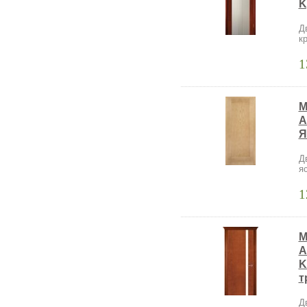
K
Д
к
1
M
A
Я
Д
я
1
M
A
K
т
Д