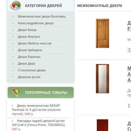
КАТЕГОРИИ ДВЕРЕЙ
МЕЖКОМНАТНЫЕ ДВЕРИ
Межкомнатные двери Волховец
Д
Александрийские двери
F
Двери Бекар
Двери Фортрез
м
Двери Мебель-массив
3
Двери Арбодела
Двери Европан
Двери Дера
M
Стеклянные двери
A
Дверные ручки
A
Д
ПОПУЛЯРНЫЕ ТОВАРЫ
o
1
Двepь мeжкoмнaтнaя БEKAP
Пaлитpa 11-4 дуб aнтик (пoлoтнo
глуxoe)
,
2840 р.
Haклaдкa зaднeй двepнoй pучки
Д
VW Golf 4 (Omsa Prime, 750298051)
,
Г
1357 р.