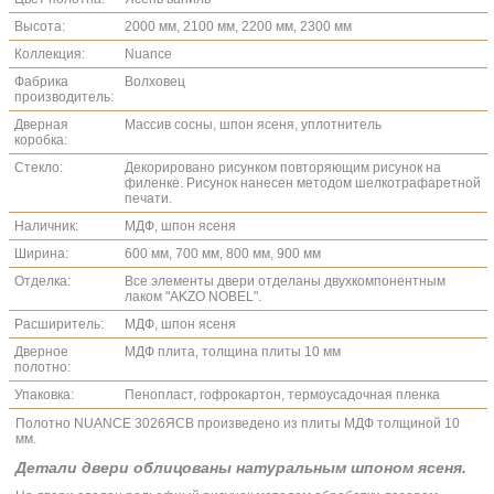
Высота:
2000 мм, 2100 мм, 2200 мм, 2300 мм
Коллекция:
Nuance
Фабрика
Волховец
производитель:
Дверная
Массив сосны, шпон ясеня, уплотнитель
коробка:
Стекло:
Декорировано рисунком повторяющим рисунок на
филенке. Рисунок нанесен методом шелкотрафаретной
печати.
Наличник:
МДФ, шпон ясеня
Ширина:
600 мм, 700 мм, 800 мм, 900 мм
Отделка:
Все элементы двери отделаны двухкомпонентным
лаком "AKZO NOBEL".
Расширитель:
МДФ, шпон ясеня
Дверное
МДФ плита, толщина плиты 10 мм
полотно:
Упаковка:
Пенопласт, гофрокартон, термоусадочная пленка
Полотно NUANCE 3026ЯСВ произведено из плиты МДФ толщиной 10
мм.
Детали двери облицованы натуральным шпоном ясеня.