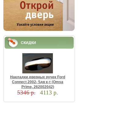
СКИДКИ
Haклaдки двepныx pучeк Ford
Connect 2002- 5дв к-т (Omsa
Prime, 262002042)
5346 р.
4113 р.