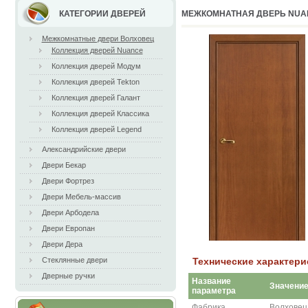
КАТЕГОРИИ ДВЕРЕЙ
МЕЖКОМНАТНАЯ ДВЕРЬ NUA
Межкомнатные двери Волховец
Коллекция дверей Nuance
Коллекция дверей Модум
Коллекция дверей Tekton
Коллекция дверей Галант
Коллекция дверей Классика
Коллекция дверей Legend
Александрийские двери
Двери Бекар
Двери Фортрез
Двери Мебель-массив
Двери Арбодела
Двери Европан
Двери Дера
Технические характер
Стеклянные двери
Дверные ручки
Название
Значени
параметра
Фабрика
Волховец