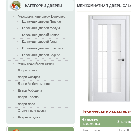
КАТЕГОРИИ ДВЕРЕЙ
МЕЖКОМНАТНАЯ ДВЕРЬ GALAN
Межкомнатные двери Волховец
Коллекция дверей Nuance
Коллекция дверей Модум
Коллекция дверей Tekton
Коллекция дверей Галант
Коллекция дверей Классика
Коллекция дверей Legend
Александрийские двери
Двери Бекар
Двери Фортрез
Двери Мебель-массив
Двери Арбодела
Двери Европан
Двери Дера
Технические характерис
Стеклянные двери
Дверные ручки
Название
Значен
параметра
Цвет полотна:
Цвет: Б