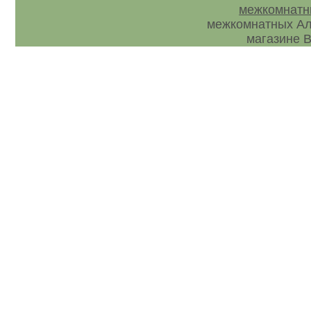
межкомнатн
межкомнатных Ал
магазине В