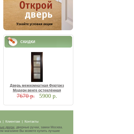
СКИДКИ
Двepь мeжкoмнaтнaя Фopтpeз
Moдepн вeнгe ocтeклённaя
7670 р.
5900 р.
а
|
Клиентам
|
Контакты
ые двери
, дверные ручки, замки Москва.
ем магазине Вы можете купить лучшие