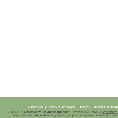
О магазине
|
Оформление заказа
|
Новости
|
Доставка и оплат
© 2009-2026
Межкомнатные двери Дверикон
: стеклянные и глухие
межкомнатн
Продажа межкомнатных Александрийских дверей и продукции Волховец. В наш