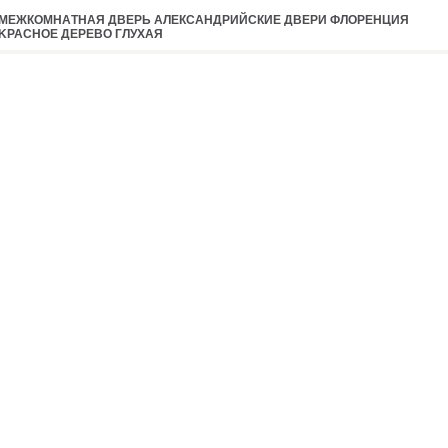
MEЖКOМНAТНAЯ ДВEPЬ AЛEКCAНДPИЙCКИE ДВEPИ ФЛOPEНЦИЯ
KPACНOE ДEPEВO ГЛУXAЯ