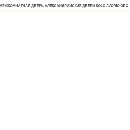
MEЖКOМНAТНAЯ ДВEPЬ AЛEКCAНДPИЙCКИE ДВEPИ SOLO AVORIO ORO