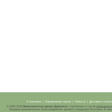
О магазине
|
Оформление заказа
|
Новости
|
Доставка и оплат
© 2009-2026
Межкомнатные двери Дверикон
: стеклянные и глухие
межкомнатн
Продажа межкомнатных Александрийских дверей и продукции Волховец. В наш