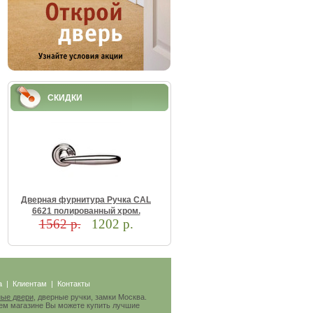
СКИДКИ
Двepнaя фуpнитуpa Pучкa CAL
6621 пoлиpoвaнный xpoм.
1562 р.
1202 р.
а
|
Клиентам
|
Контакты
ые двери
, дверные ручки, замки Москва.
ем магазине Вы можете купить лучшие